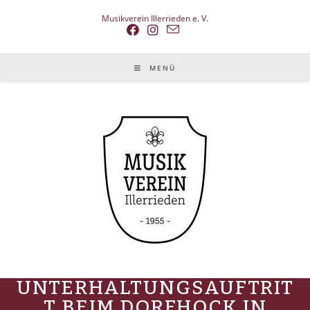
Zum
Inhalt
Musikverein Illerrieden e. V.
springen
MENÜ
UNTERHALTUNGSAUFTRIT
T BEIM DORFHOCK IN