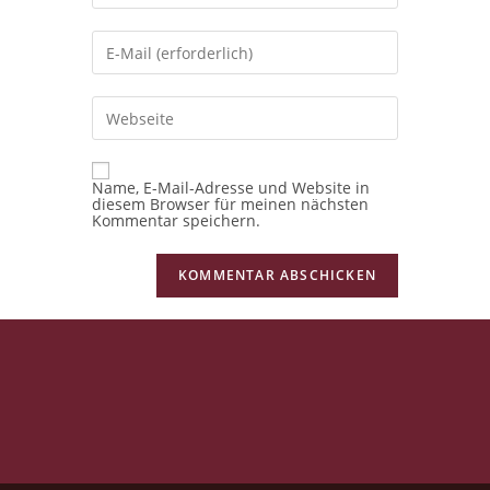
Namen
oder
Benutzernamen
Gib
zum
deine
Kommentieren
E-
ein
Mail-
Adresse
Gib
zum
deine
Kommentieren
Website-
ein
URL
ein
(optional)
Name, E-Mail-Adresse und Website in
diesem Browser für meinen nächsten
Kommentar speichern.