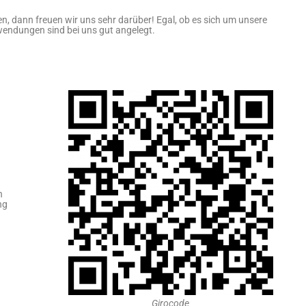
n, dann freuen wir uns sehr darüber! Egal, ob es sich um unsere
wendungen sind bei uns gut angelegt.
n
ng
Girocode