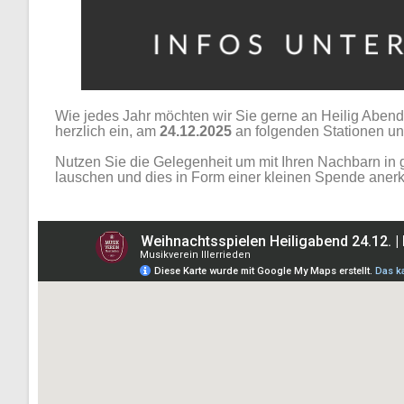
Wie jedes Jahr möchten wir Sie gerne an Heilig Aben
herzlich ein, am
24.12.2025
an folgenden Stationen un
Nutzen Sie die Gelegenheit um mit Ihren Nachbarn in
lauschen und dies in Form einer kleinen Spende aner