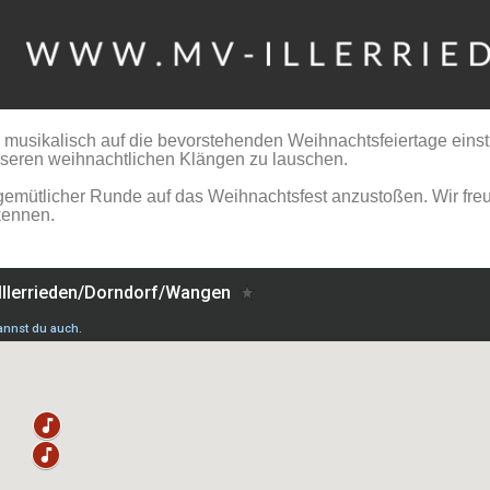
d musikalisch auf die bevorstehenden Weihnachtsfeiertage ein
seren weihnachtlichen Klängen zu lauschen.
 gemütlicher Runde auf das Weihnachtsfest anzustoßen.
W
ir fr
kennen.